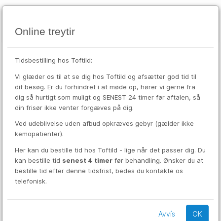
Online treytir
Tidsbestilling hos Toftild:
aug
Velkommen til Toftild tidsbestilling
6
Vi glæder os til at se dig hos Toftild og afsætter god tid til
hós
dit besøg. Er du forhindret i at møde op, hører vi gerne fra
dig så hurtigt som muligt og SENEST 24 timer før aftalen, så
Inntøppa tygara fartlfnr.
*
din frisør ikke venter forgæves på dig.
Ved udeblivelse uden afbud opkræves gebyr (gælder ikke
kemopatienter).
Skriva bíleggingarnummar
*
Her kan du bestille tid hos Toftild - lige når det passer dig. Du
kan bestille tid
senest 4 timer
før behandling. Ønsker du at
bestille tid efter denne tidsfrist, bedes du kontakte os
Innrita
telefonisk.
Stovna brúkara
Avvís
OK
Hevur tú gloymt bíleggingarnummarið?