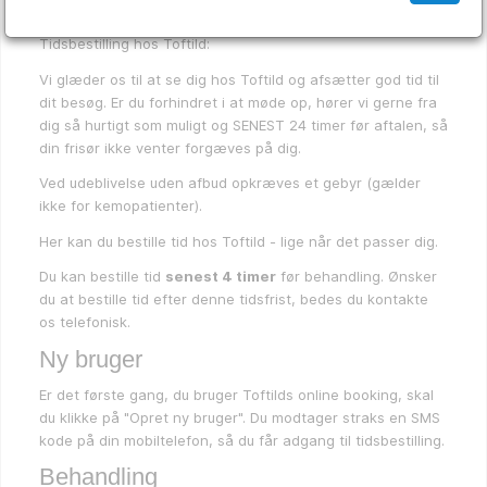
Tidsbestilling hos Toftild:
Vi glæder os til at se dig hos Toftild og afsætter god tid til
dit besøg. Er du forhindret i at møde op, hører vi gerne fra
dig så hurtigt som muligt og SENEST 24 timer før aftalen, så
din frisør ikke venter forgæves på dig.
Ved udeblivelse uden afbud opkræves et gebyr (gælder
ikke for kemopatienter).
Her kan du bestille tid hos Toftild - lige når det passer dig.
Du kan bestille tid
senest 4 timer
før behandling. Ønsker
du at bestille tid efter denne tidsfrist, bedes du kontakte
os telefonisk.
Ny bruger
Er det første gang, du bruger Toftilds online booking, skal
du klikke på "Opret ny bruger". Du modtager straks en SMS
kode på din mobiltelefon, så du får adgang til tidsbestilling.
Behandling